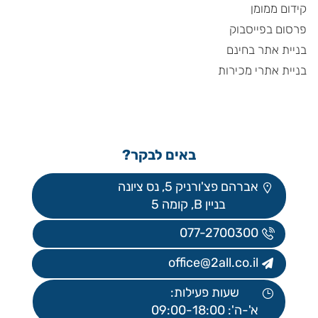
קידום ממומן
פרסום בפייסבוק
בניית אתר בחינם
בניית אתרי מכירות
באים לבקר?
אברהם פצ'ורניק 5, נס ציונה
בניין B, קומה 5
077-2700300
office@2all.co.il
שעות פעילות:
א'-ה': 09:00-18:00