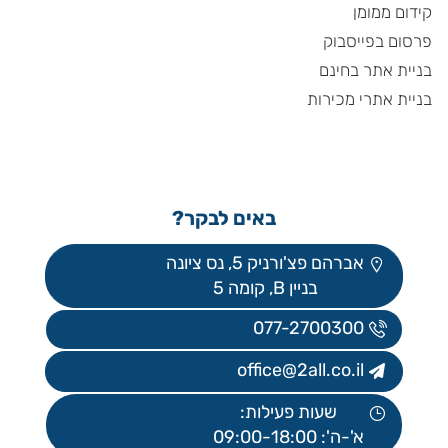
קידום ממומן
פרסום בפייסבוק
בניית אתר בחינם
בניית אתרי מכירות
באים לבקר?
אברהם פצ'ורניק 5, נס ציונה
בניין B, קומה 5
077-2700300
office@2all.co.il
שעות פעילות:
א'-ה': 09:00-18:00