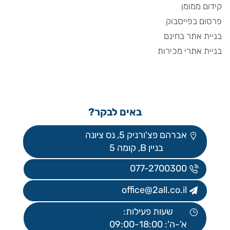
קידום ממומן
פרסום בפייסבוק
בניית אתר בחינם
בניית אתרי מכירות
באים לבקר?
אברהם פצ'ורניק 5, נס ציונה
בניין B, קומה 5
077-2700300
office@2all.co.il
שעות פעילות:
א'-ה': 09:00-18:00