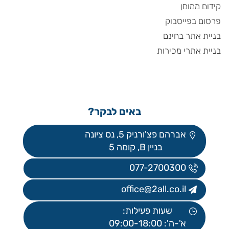
קידום ממומן
פרסום בפייסבוק
בניית אתר בחינם
בניית אתרי מכירות
באים לבקר?
אברהם פצ'ורניק 5, נס ציונה
בניין B, קומה 5
077-2700300
office@2all.co.il
שעות פעילות:
א'-ה': 09:00-18:00