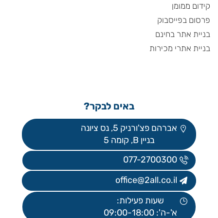
קידום ממומן
פרסום בפייסבוק
בניית אתר בחינם
בניית אתרי מכירות
באים לבקר?
אברהם פצ'ורניק 5, נס ציונה
בניין B, קומה 5
077-2700300
office@2all.co.il
שעות פעילות:
א'-ה': 09:00-18:00