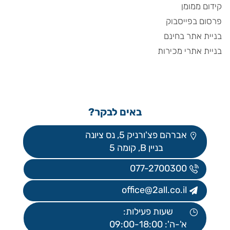
קידום ממומן
פרסום בפייסבוק
בניית אתר בחינם
בניית אתרי מכירות
באים לבקר?
אברהם פצ'ורניק 5, נס ציונה
בניין B, קומה 5
077-2700300
office@2all.co.il
שעות פעילות:
א'-ה': 09:00-18:00