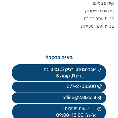
קידום ממומן
פרסום בפייסבוק
בניית אתר בחינם
בניית אתרי מכירות
באים לבקר?
אברהם פצ'ורניק 5, נס ציונה
בניין B, קומה 5
077-2700300
office@2all.co.il
שעות פעילות:
א'-ה': 09:00-18:00