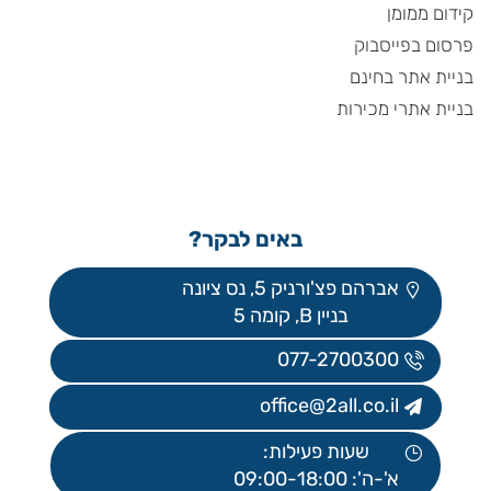
קידום ממומן
פרסום בפייסבוק
בניית אתר בחינם
בניית אתרי מכירות
באים לבקר?
אברהם פצ'ורניק 5, נס ציונה
בניין B, קומה 5
077-2700300
office@2all.co.il
שעות פעילות:
א'-ה': 09:00-18:00