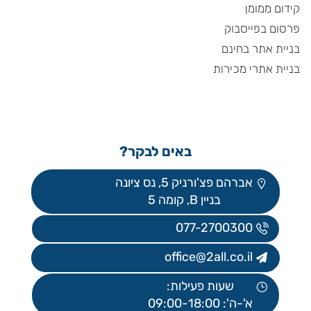
קידום ממומן
פרסום בפייסבוק
בניית אתר בחינם
בניית אתרי מכירות
באים לבקר?
אברהם פצ'ורניק 5, נס ציונה
בניין B, קומה 5
077-2700300
office@2all.co.il
שעות פעילות:
א'-ה': 09:00-18:00