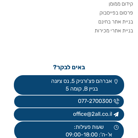
קידום ממומן
פרסום בפייסבוק
בניית אתר בחינם
בניית אתרי מכירות
באים לבקר?
אברהם פצ'ורניק 5, נס ציונה
בניין B, קומה 5
077-2700300
office@2all.co.il
שעות פעילות:
א'-ה': 09:00-18:00