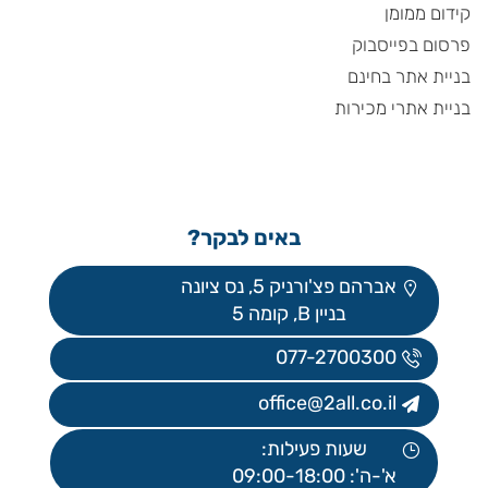
קידום ממומן
פרסום בפייסבוק
בניית אתר בחינם
בניית אתרי מכירות
באים לבקר?
אברהם פצ'ורניק 5, נס ציונה
בניין B, קומה 5
077-2700300
office@2all.co.il
שעות פעילות:
א'-ה': 09:00-18:00