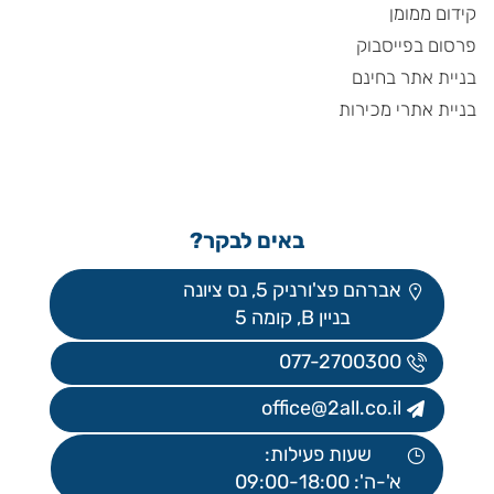
קידום ממומן
פרסום בפייסבוק
בניית אתר בחינם
בניית אתרי מכירות
באים לבקר?
אברהם פצ'ורניק 5, נס ציונה
בניין B, קומה 5
077-2700300
office@2all.co.il
שעות פעילות:
א'-ה': 09:00-18:00