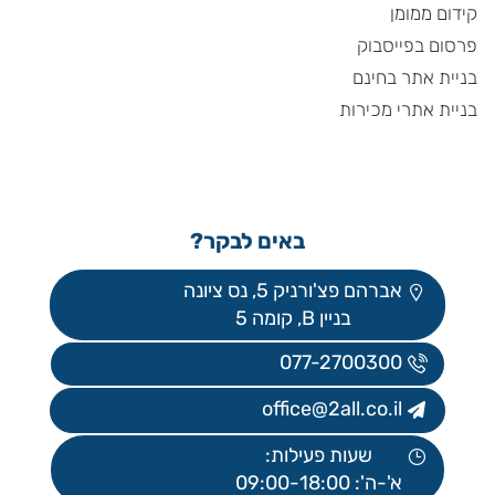
קידום ממומן
פרסום בפייסבוק
בניית אתר בחינם
בניית אתרי מכירות
באים לבקר?
אברהם פצ'ורניק 5, נס ציונה
בניין B, קומה 5
077-2700300
office@2all.co.il
שעות פעילות:
א'-ה': 09:00-18:00