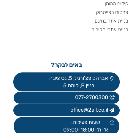
קידום ממומן
פרסום בפייסבוק
בניית אתר בחינם
בניית אתרי מכירות
באים לבקר?
אברהם פצ'ורניק 5, נס ציונה
בניין B, קומה 5
077-2700300
office@2all.co.il
שעות פעילות:
א'-ה': 09:00-18:00