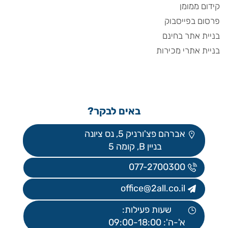
קידום ממומן
פרסום בפייסבוק
בניית אתר בחינם
בניית אתרי מכירות
באים לבקר?
אברהם פצ'ורניק 5, נס ציונה
בניין B, קומה 5
077-2700300
office@2all.co.il
שעות פעילות:
א'-ה': 09:00-18:00