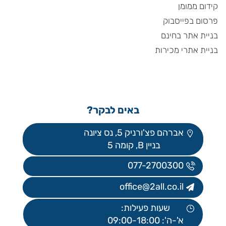
קידום ממומן
פרסום בפייסבוק
בניית אתר בחינם
בניית אתרי מכירות
באים לבקר?
אברהם פצ'ורניק 5, נס ציונה
בניין B, קומה 5
077-2700300
office@2all.co.il
שעות פעילות:
א'-ה': 09:00-18:00