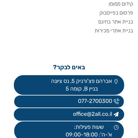
קידום ממומן
פרסום בפייסבוק
בניית אתר בחינם
בניית אתרי מכירות
באים לבקר?
אברהם פצ'ורניק 5, נס ציונה
בניין B, קומה 5
077-2700300
office@2all.co.il
שעות פעילות:
א'-ה': 09:00-18:00