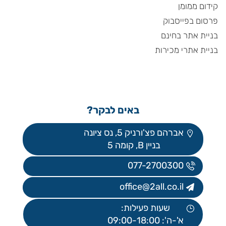
קידום ממומן
פרסום בפייסבוק
בניית אתר בחינם
בניית אתרי מכירות
באים לבקר?
אברהם פצ'ורניק 5, נס ציונה
בניין B, קומה 5
077-2700300
office@2all.co.il
שעות פעילות:
א'-ה': 09:00-18:00