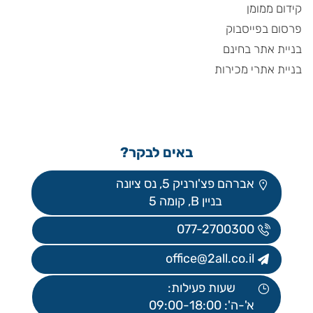
קידום ממומן
פרסום בפייסבוק
בניית אתר בחינם
בניית אתרי מכירות
באים לבקר?
אברהם פצ'ורניק 5, נס ציונה
בניין B, קומה 5
077-2700300
office@2all.co.il
שעות פעילות:
א'-ה': 09:00-18:00