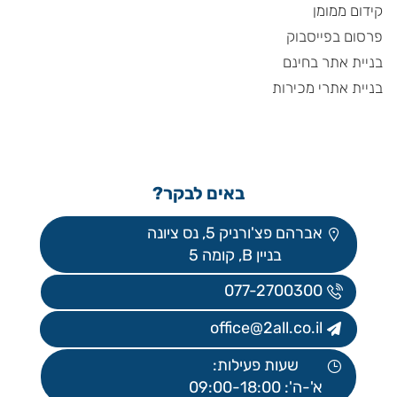
קידום ממומן
פרסום בפייסבוק
בניית אתר בחינם
בניית אתרי מכירות
באים לבקר?
אברהם פצ'ורניק 5, נס ציונה
בניין B, קומה 5
077-2700300
office@2all.co.il
שעות פעילות:
א'-ה': 09:00-18:00