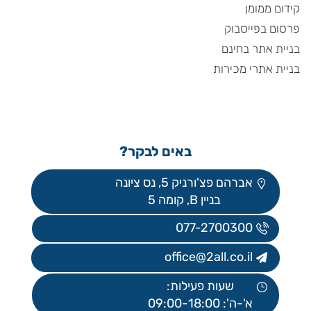
קידום ממומן
פרסום בפייסבוק
בניית אתר בחינם
בניית אתרי מכירות
באים לבקר?
אברהם פצ'ורניק 5, נס ציונה
בניין B, קומה 5
077-2700300
office@2all.co.il
שעות פעילות:
א'-ה': 09:00-18:00