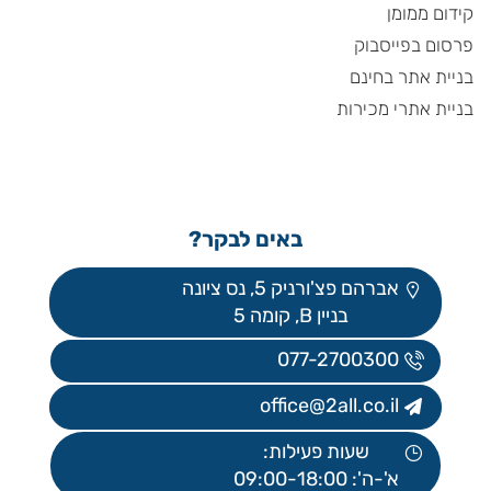
קידום ממומן
פרסום בפייסבוק
בניית אתר בחינם
בניית אתרי מכירות
באים לבקר?
אברהם פצ'ורניק 5, נס ציונה
בניין B, קומה 5
077-2700300
office@2all.co.il
שעות פעילות:
א'-ה': 09:00-18:00