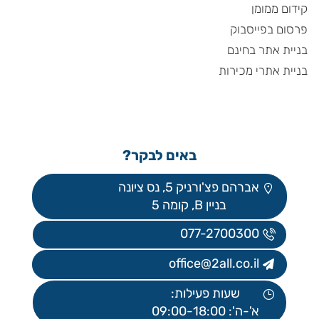
קידום ממומן
פרסום בפייסבוק
בניית אתר בחינם
בניית אתרי מכירות
באים לבקר?
אברהם פצ'ורניק 5, נס ציונה
בניין B, קומה 5
077-2700300
office@2all.co.il
שעות פעילות:
א'-ה': 09:00-18:00