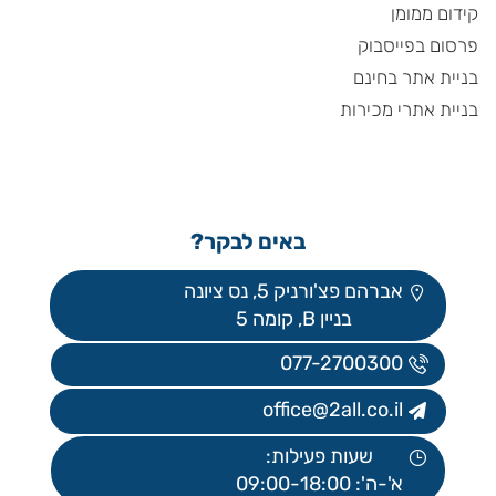
קידום ממומן
פרסום בפייסבוק
בניית אתר בחינם
בניית אתרי מכירות
באים לבקר?
אברהם פצ'ורניק 5, נס ציונה
בניין B, קומה 5
077-2700300
office@2all.co.il
שעות פעילות:
א'-ה': 09:00-18:00