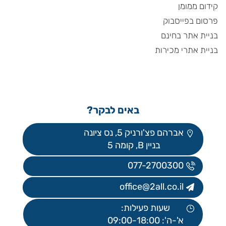
קידום ממומן
פרסום בפייסבוק
בניית אתר בחינם
בניית אתרי מכירות
באים לבקר?
אברהם פצ'ורניק 5, נס ציונה
בניין B, קומה 5
077-2700300
office@2all.co.il
שעות פעילות:
א'-ה': 09:00-18:00