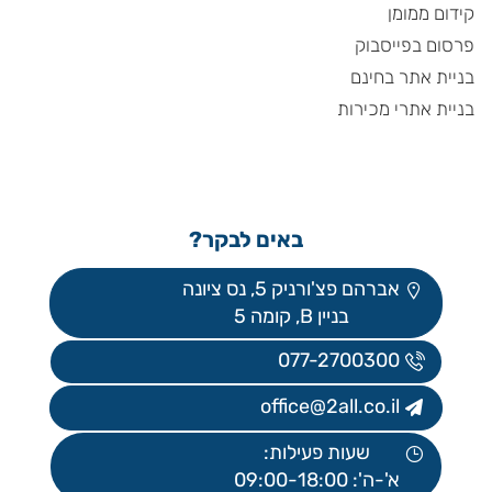
קידום ממומן
פרסום בפייסבוק
בניית אתר בחינם
בניית אתרי מכירות
באים לבקר?
אברהם פצ'ורניק 5, נס ציונה
בניין B, קומה 5
077-2700300
office@2all.co.il
שעות פעילות:
א'-ה': 09:00-18:00